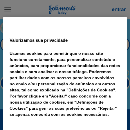
Pular para o conteúdo principal
entrar
E-mail já cadastrado
O e-mail fornecido já possui uma conta neste site.
Valorizamos sua privacidade
Entrar na minha conta
Usamos cookies para permitir que o nosso site
funcione corretamente, para personalizar conteúdo e
ou
anúncios, para proporcionar funcionalidades das redes
sociais e para analisar o nosso tráfego. Poderemos
partilhar dados com os nossos parceiros envolvidos
Esqueci minha senha
no envio e/ou personalização de anúncios em outros
sites, tal como explicado na "Definições de Cookies".
Por favor clique em "Aceitar" caso concorde com a
nossa utilização de cookies, em "Definições de
Cookies" para gerir as suas preferências ou "Rejeitar"
se apenas concorda com os cookies necessários.
Guarde os cupons fiscais originais.