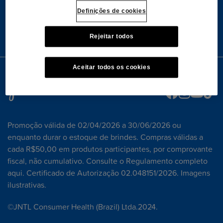
Definições de cookies
Fale Conosco
promocaojohnsonsbaby@batux.net.br
Rejeitar todos
0800-000-0896
- Segunda à sexta-feira das 9h às 18h
Aceitar todos os cookies
Redes sociais:
Promoção válida de 02/04/2026 a 30/06/2026 ou
enquanto durar o estoque de brindes. Compras válidas a
cada R$50,00 em produtos participantes, por comprovante
fiscal, não cumulativo. Consulte o Regulamento completo
aqui. Certificado de Autorização 02.048151/2026. Imagens
ilustrativas.
©JNTL Consumer Health (Brazil) Ltda.2024.